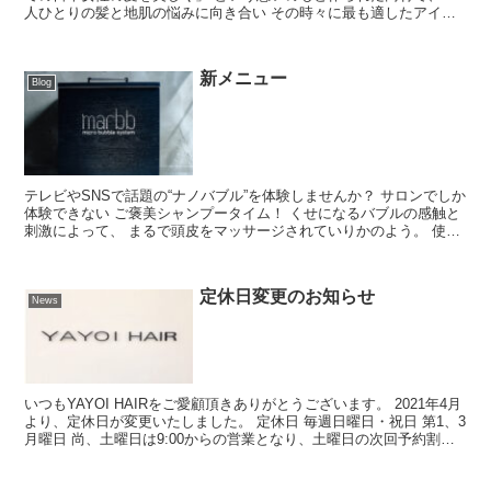
人ひとりの髪と地肌の悩みに向き合い その時々に最も適したアイテ
ムを選択して 今と未来の美しさまで支えてい...
新メニュー
Blog
テレビやSNSで話題の“ナノバブル”を体験しませんか？ サロンでしか
体験できない ご褒美シャンプータイム！ くせになるバブルの感触と
刺激によって、 まるで頭皮をマッサージされていりかのよう。 使っ
ているのはみずと空気だけなので、肌が 弱い方...
定休日変更のお知らせ
News
いつもYAYOI HAIRをご愛顧頂きありがとうございます。 2021年4月
より、定休日が変更いたしました。 定休日 毎週日曜日・祝日 第1、3
月曜日 尚、土曜日は9:00からの営業となり、土曜日の次回予約割引
は対象外となります。 今後とも...